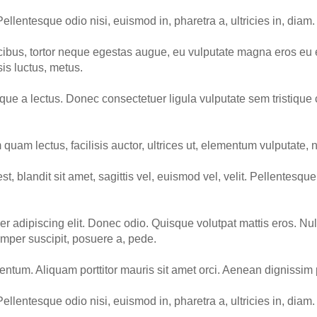
Pellentesque odio nisi, euismod in, pharetra a, ultricies in, dia
ibus, tortor neque egestas augue, eu vulputate magna eros eu e
sis luctus, metus.
sque a lectus. Donec consectetuer ligula vulputate sem tristiqu
uam lectus, facilisis auctor, ultrices ut, elementum vulputate, 
est, blandit sit amet, sagittis vel, euismod vel, velit. Pellen
r adipiscing elit. Donec odio. Quisque volutpat mattis eros. Nu
mper suscipit, posuere a, pede.
mentum. Aliquam porttitor mauris sit amet orci. Aenean dignissim 
Pellentesque odio nisi, euismod in, pharetra a, ultricies in, dia