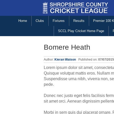
Home
Clubs
Fixtures
Results
Premier 100 
SCCL Play Cricket Home Page
Bomere Heath
Author:
Kieran Watson
Published on:
07/07/2015
Lorem ipsum dolor sit amet, consectetue
Quisque volutpat mattis eros. Nullam ma
Suspendisse urna nibh, viverra non, se
pede.
Donec nec justo eget felis facilisis fer
sit amet orci. Aenean dignissim pellent
Morbi in sem quis dui placerat ornare. 