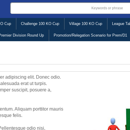
KO Cup
Challenge 100 KO Cup
Village 100 KO Cup
League Ta
Premier Division Round Up
Promotion/Relegation Scenario for Prem/D1
r adipiscing elit. Donec odio.
lesuada erat ut turpis.
mper suscipit, posuere a,
mentum. Aliquam porttitor mauris
esque felis.
Pellentesque odio nisi,