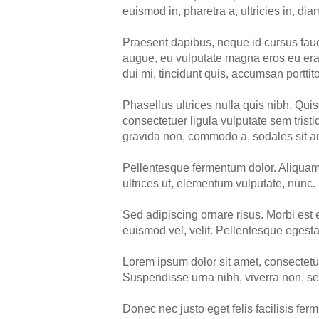
euismod in, pharetra a, ultricies in, d
Praesent dapibus, neque id cursus fauc
augue, eu vulputate magna eros eu era
dui mi, tincidunt quis, accumsan porttitor
Phasellus ultrices nulla quis nibh. Qui
consectetuer ligula vulputate sem tris
gravida non, commodo a, sodales sit am
Pellentesque fermentum dolor. Aliquam q
ultrices ut, elementum vulputate, nunc.
Sed adipiscing ornare risus. Morbi est es
euismod vel, velit. Pellentesque ege
Lorem ipsum dolor sit amet, consectetue
Suspendisse urna nibh, viverra non, se
Donec nec justo eget felis facilisis fer