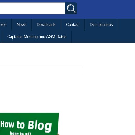
bles
News
Downloads
Contact
Disciplinaries
Captains Meeting and AGM Dates