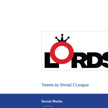
Tweets by ShropCCLeague
Social Media